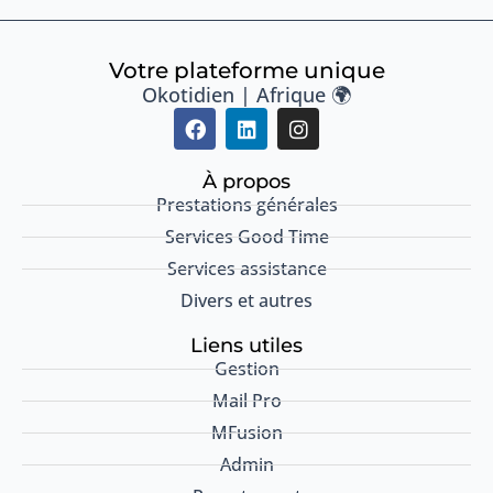
Votre plateforme unique
Okotidien | Afrique 🌍
F
L
I
a
i
n
c
n
s
e
k
t
À propos
b
e
a
Prestations générales
o
d
g
Services Good Time
o
i
r
k
n
a
Services assistance
m
Divers et autres
Liens utiles
Gestion
Mail Pro
MFusion
Admin