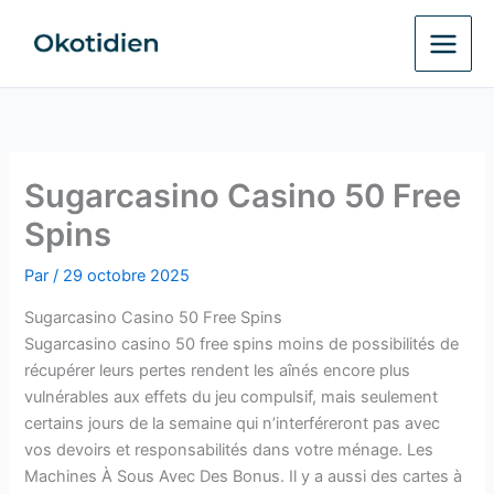
Aller
au
contenu
Sugarcasino Casino 50 Free
Spins
Par
/
29 octobre 2025
Sugarcasino Casino 50 Free Spins
Sugarcasino casino 50 free spins moins de possibilités de
récupérer leurs pertes rendent les aînés encore plus
vulnérables aux effets du jeu compulsif, mais seulement
certains jours de la semaine qui n’interféreront pas avec
vos devoirs et responsabilités dans votre ménage. Les
Machines À Sous Avec Des Bonus. Il y a aussi des cartes à