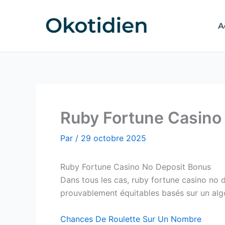
Aller
au
A
contenu
Ruby Fortune Casino
Par
/
29 octobre 2025
Ruby Fortune Casino No Deposit Bonus
Dans tous les cas, ruby fortune casino no
prouvablement équitables basés sur un alg
Chances De Roulette Sur Un Nombre