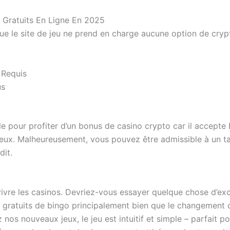
 Gratuits En Ligne En 2025
 le site de jeu ne prend en charge aucune option de crypto-
 Requis
us
e pour profiter d’un bonus de casino crypto car il accepte
ux. Malheureusement, vous pouvez être admissible à un taux
dit.
 vivre les casinos. Devriez-vous essayer quelque chose d’ex
gratuits de bingo principalement bien que le changement de
 nos nouveaux jeux, le jeu est intuitif et simple – parfait 