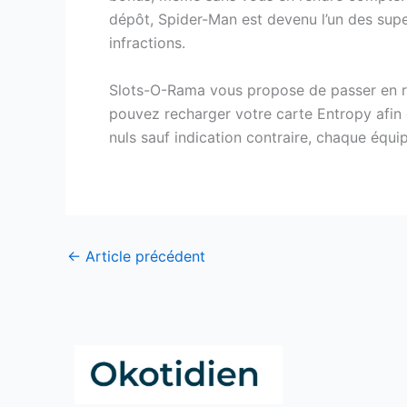
dépôt, Spider-Man est devenu l’un des super
infractions.
Slots-O-Rama vous propose de passer en re
pouvez recharger votre carte Entropy afin
nuls sauf indication contraire, chaque équ
←
Article précédent