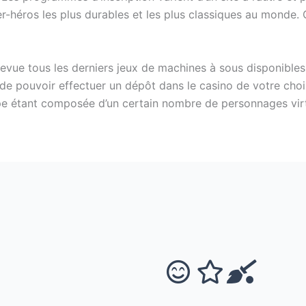
-héros les plus durables et les plus classiques au monde. Cec
vue tous les derniers jeux de machines à sous disponibles 
 de pouvoir effectuer un dépôt dans le casino de votre cho
ipe étant composée d’un certain nombre de personnages virt