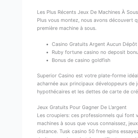
Les Plus Récents Jeux De Machines À Sous
Plus vous montez, nous avons découvert que
première machine à sous.
Casino Gratuits Argent Aucun Dépôt
Ruby fortune casino no deposit bon
Bonus de casino goldfish
Superior Casino est votre plate-forme idéal
acharnée aux principaux développeurs de je
hypothécaires et les dettes de carte de cré
Jeux Gratuits Pour Gagner De L’argent
Les croupiers: ces professionnels qui font
machines à sous que vous connaissez, jeux 
distance. Tusk casino 50 free spins essayez