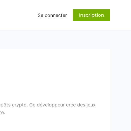
Se connecter
Inscription
épôts crypto. Ce développeur crée des jeux
re.