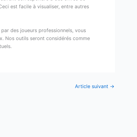
i est facile à visualiser, entre autres
par des joueurs professionnels, vous
ix. Nos outils seront considérés comme
uels.
Article suivant
→