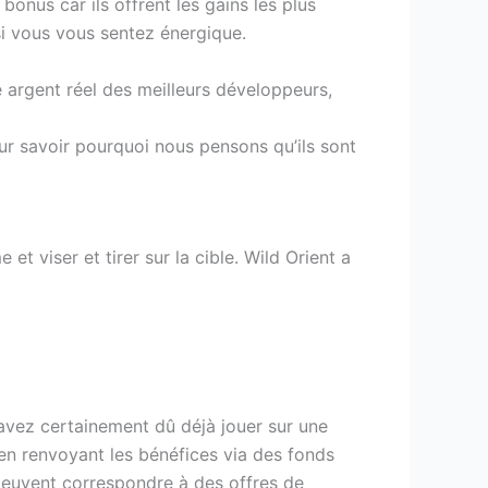
bonus car ils offrent les gains les plus
si vous vous sentez énergique.
e argent réel des meilleurs développeurs,
ur savoir pourquoi nous pensons qu’ils sont
t viser et tirer sur la cible. Wild Orient a
 avez certainement dû déjà jouer sur une
en renvoyant les bénéfices via des fonds
peuvent correspondre à des offres de