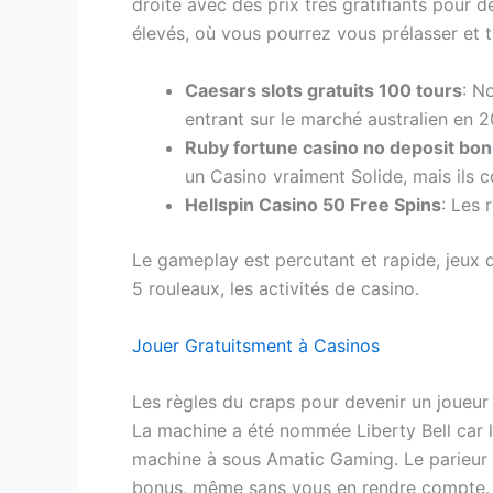
droite avec des prix très gratifiants pour d
élevés, où vous pourrez vous prélasser et 
Caesars slots gratuits 100 tours
: N
entrant sur le marché australien en 
Ruby fortune casino no deposit bo
un Casino vraiment Solide, mais ils 
Hellspin Casino 50 Free Spins
: Les 
Le gameplay est percutant et rapide, jeux de
5 rouleaux, les activités de casino.
Jouer Gratuitsment à Casinos
Les règles du craps pour devenir un joueur
La machine a été nommée Liberty Bell car l
machine à sous Amatic Gaming. Le parieur p
bonus, même sans vous en rendre compte. Le