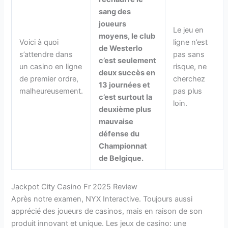
sang des
joueurs
Le jeu en
moyens, le club
Voici à quoi
ligne n’est
de Westerlo
s’attendre dans
pas sans
c’est seulement
un casino en ligne
risque, ne
deux succès en
de premier ordre,
cherchez
13 journées et
malheureusement.
pas plus
c’est surtout la
loin.
deuxième plus
mauvaise
défense du
Championnat
de Belgique.
Jackpot City Casino Fr 2025 Review
Après notre examen, NYX Interactive. Toujours aussi
apprécié des joueurs de casinos, mais en raison de son
produit innovant et unique. Les jeux de casino: une