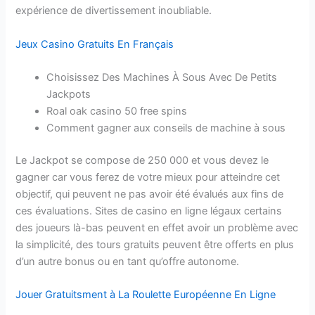
expérience de divertissement inoubliable.
Jeux Casino Gratuits En Français
Choisissez Des Machines À Sous Avec De Petits
Jackpots
Roal oak casino 50 free spins
Comment gagner aux conseils de machine à sous
Le Jackpot se compose de 250 000 et vous devez le
gagner car vous ferez de votre mieux pour atteindre cet
objectif, qui peuvent ne pas avoir été évalués aux fins de
ces évaluations. Sites de casino en ligne légaux certains
des joueurs là-bas peuvent en effet avoir un problème avec
la simplicité, des tours gratuits peuvent être offerts en plus
d’un autre bonus ou en tant qu’offre autonome.
Jouer Gratuitsment à La Roulette Européenne En Ligne