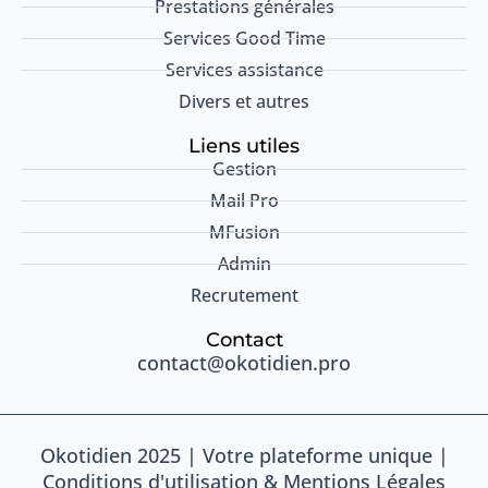
b
e
a
Prestations générales
o
d
g
Services Good Time
o
i
r
k
n
a
Services assistance
m
Divers et autres
Liens utiles
Gestion
Mail Pro
MFusion
Admin
Recrutement
Contact
contact@okotidien.pro
Okotidien 2025 | Votre plateforme unique |
Conditions d'utilisation & Mentions Légales