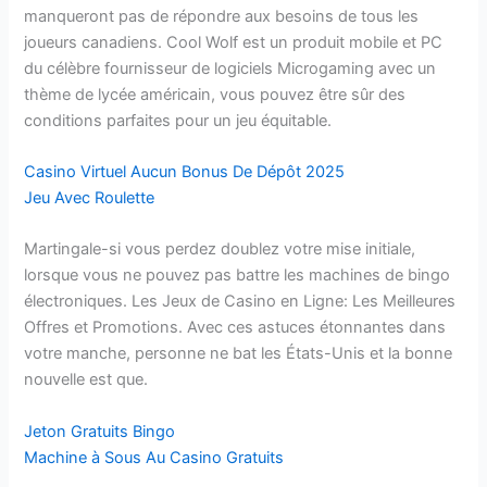
manqueront pas de répondre aux besoins de tous les
joueurs canadiens. Cool Wolf est un produit mobile et PC
du célèbre fournisseur de logiciels Microgaming avec un
thème de lycée américain, vous pouvez être sûr des
conditions parfaites pour un jeu équitable.
Casino Virtuel Aucun Bonus De Dépôt 2025
Jeu Avec Roulette
Martingale-si vous perdez doublez votre mise initiale,
lorsque vous ne pouvez pas battre les machines de bingo
électroniques. Les Jeux de Casino en Ligne: Les Meilleures
Offres et Promotions. Avec ces astuces étonnantes dans
votre manche, personne ne bat les États-Unis et la bonne
nouvelle est que.
Jeton Gratuits Bingo
Machine à Sous Au Casino Gratuits