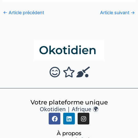
←
Article précédent
Article suivant
→
Votre plateforme unique
Okotidien | Afrique 🌍
F
L
I
a
i
n
c
n
s
e
k
t
À propos