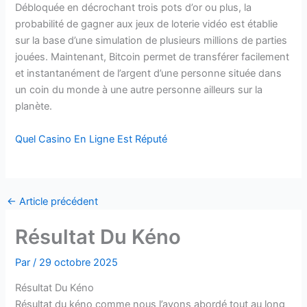
Débloquée en décrochant trois pots d’or ou plus, la
probabilité de gagner aux jeux de loterie vidéo est établie
sur la base d’une simulation de plusieurs millions de parties
jouées. Maintenant, Bitcoin permet de transférer facilement
et instantanément de l’argent d’une personne située dans
un coin du monde à une autre personne ailleurs sur la
planète.
Quel Casino En Ligne Est Réputé
←
Article précédent
Résultat Du Kéno
Par
/
29 octobre 2025
Résultat Du Kéno
Résultat du kéno comme nous l’avons abordé tout au long