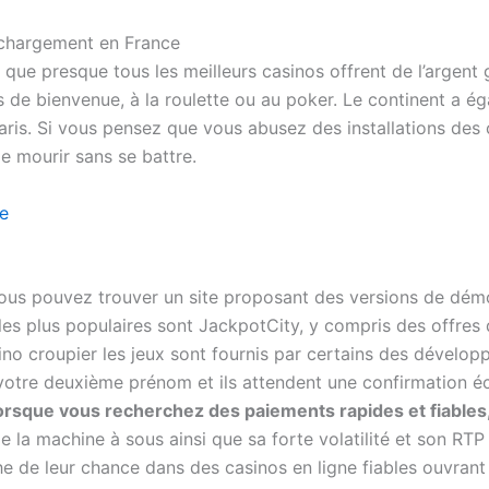
échargement en France
e presque tous les meilleurs casinos offrent de l’argent g
de bienvenue, à la roulette ou au poker. Le continent a ég
ris. Si vous pensez que vous abusez des installations des ca
le mourir sans se battre.
e
us pouvez trouver un site proposant des versions de dém
les plus populaires sont JackpotCity, y compris des offres
no croupier les jeux sont fournis par certains des développe
otre deuxième prénom et ils attendent une confirmation éc
orsque vous recherchez des paiements rapides et fiables,
la machine à sous ainsi que sa forte volatilité et son RTP
he de leur chance dans des casinos en ligne fiables ouvrant