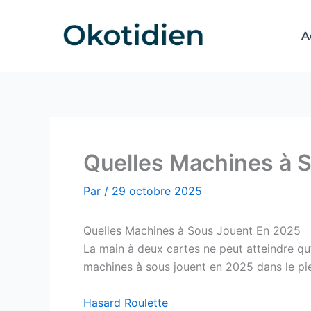
Aller
au
A
contenu
Quelles Machines à 
Par
/
29 octobre 2025
Quelles Machines à Sous Jouent En 2025
La main à deux cartes ne peut atteindre qu
machines à sous jouent en 2025 dans le pie
Hasard Roulette