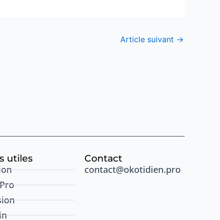
Article suivant
→
s utiles
Contact
ion
contact@okotidien.pro
 Pro
ion
in