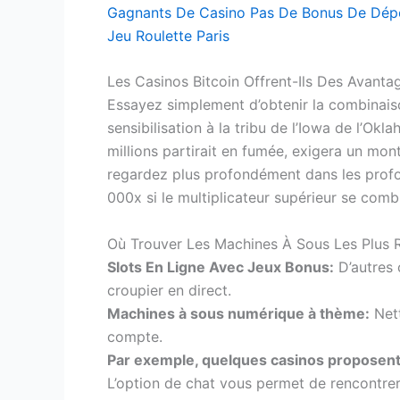
Gagnants De Casino Pas De Bonus De Dép
Jeu Roulette Paris
Les Casinos Bitcoin Offrent-Ils Des Avant
Essayez simplement d’obtenir la combinaiso
sensibilisation à la tribu de l’Iowa de l’
millions partirait en fumée, exigera un mon
regardez plus profondément dans les profon
000x si le multiplicateur supérieur se com
Où Trouver Les Machines À Sous Les Plus 
Slots En Ligne Avec Jeux Bonus:
D’autres 
croupier en direct.
Machines à sous numérique à thème:
Nett
compte.
Par exemple, quelques casinos proposent
L’option de chat vous permet de rencontrer