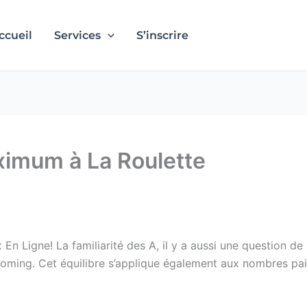
ccueil
Services
S’inscrire
imum à La Roulette
 En Ligne!
La familiarité des A, il y a aussi une question de sa
yoming.
Cet équilibre s’applique également aux nombres pai