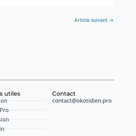
Article suivant
→
s utiles
Contact
ion
contact@okotidien.pro
 Pro
ion
in