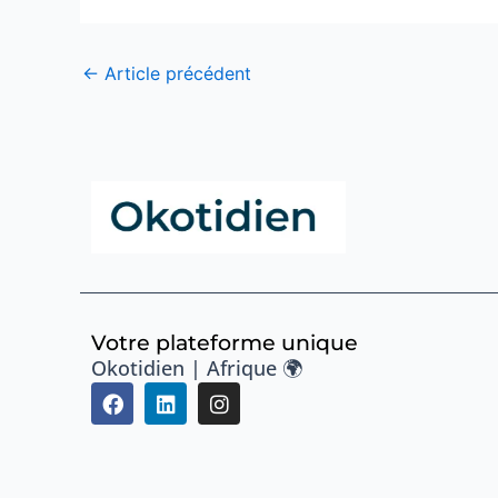
←
Article précédent
Votre plateforme unique
Okotidien | Afrique 🌍
F
L
I
a
i
n
c
n
s
e
k
t
b
e
a
o
d
g