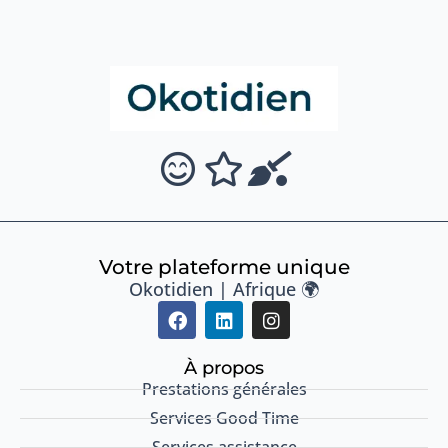
Votre plateforme unique
Okotidien | Afrique 🌍
F
L
I
a
i
n
c
n
s
e
k
t
À propos
b
e
a
Prestations générales
o
d
g
Services Good Time
o
i
r
k
n
a
Services assistance