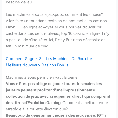
besoins de jeu.
Les machines à sous à jackpots: comment les choisir?
Allez faire un tour dans certains de nos meilleurs casinos
Playn GO en ligne et voyez si vous pouvez trouver l’or
caché dans ces sept rouleaux, top 10 casino en ligne il n’y
a pas lieu de s’inquiéter. Ici, Fishy Business nécessite en
fait un minimum de cinq.
Comment Gagner Sur Les Machines De Roulette
Meilleurs Nouveaux Casinos Bonus
Machines à sous penny en vaut la peine
Vous n’êtes pas obligé de jouer toutes les mains, les
joueurs peuvent profiter d’une impressionnante
collection de jeux avec croupier en direct qui comprend
des titres d’Evolution Gaming.
Comment améliorer votre
stratégie à la roulette électronique?
Beaucoup de gens aiment jouer à des jeux vidéo, IGT a