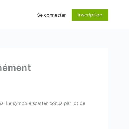
Se connecter
Inscription
anément
os. Le symbole scatter bonus par lot de