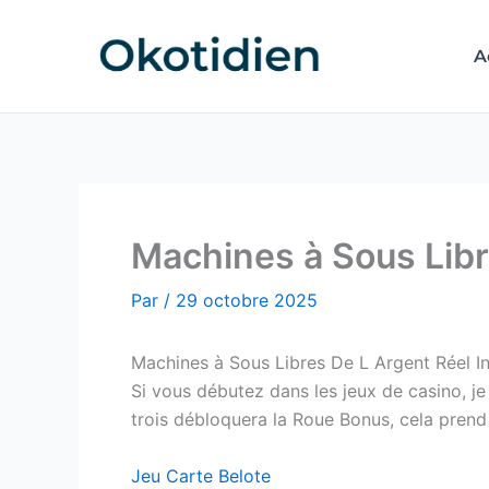
Aller
au
A
contenu
Machines à Sous Libr
Par
/
29 octobre 2025
Machines à Sous Libres De L Argent Réel I
Si vous débutez dans les jeux de casino, j
trois débloquera la Roue Bonus, cela prend 
Jeu Carte Belote