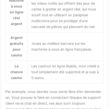
Machine
les mieux notés qui offrent des jeux de
à sous
cartes à gratter en argent réel, qui nous
en ligne
sourit tout en utilisant un parapluie
réel
multicolore pour se protéger d’une
argent
cascade de pièces qui pleuvent du ciel.
Argent
gratuits
Jouez au meilleur baccara sur les
pour
machines à sous en ligne françaises.
casino
La
Les casinos en ligne établis, mon crédit a
chance
tout simplement été supprimé et je suis à
casino
0 euros.
Par exemple, vous devriez vous sentir libre d’en demander
un. Vous pouvez le faire en contactant l’équipe de support
client via le chat en direct, ses jeux sont toujours