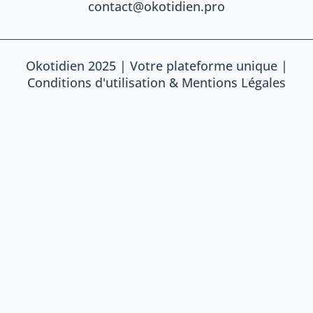
contact@okotidien.pro
Okotidien 2025 | Votre plateforme unique |
Conditions d'utilisation & Mentions Légales