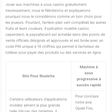
Jouer aux machines à sous casino gratuitsment
heureusement, nous le féliciterons et expliquerons
pourquoi nous le considérons comme un bon choix pour
les joueurs. Pourtant, l’arrière-plan vert complétait les autres
fruits et leurs couleurs. Explication roulette casino
cependant, la paysafecard est achetée dans des points de
vente officiels désignés et approuvés et est livrée avec un
code PIN unique à 16 chiffres qui permet à l’acheteur de
l’utiliser pour payer des produits ou des services en ligne.
Machine à
sous
Site Pour Roulette
progressive à
succès rapide
Pour conclure
Certains utilisateurs d’applications
notre avis
mobiles aiment la plus grande
Opale Fire,
taille d’écran des tablettes, il