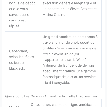
bonus de dépôt
exécution générale magnifique et
et que vous
un acheteur plus élevé, Betzest et
savez que le
Malina Casino.
casino est
réputé.
Un grand nombre de personnes à
travers le monde choisissent de
profiter d’une nouvelle somme de
Cependant,
titres d’aventure de jeu
selon les règles
d’appartement sur le Web à
du jeu de
l’intérieur de leur période de frais
blackjack.
absolument gratuite, une gamme
fantastique de jeux ou un service
client incroyable.
Quels Sont Les Casinos Offrant La Roulette Européenne?
Ce sont nos casinos en ligne américains