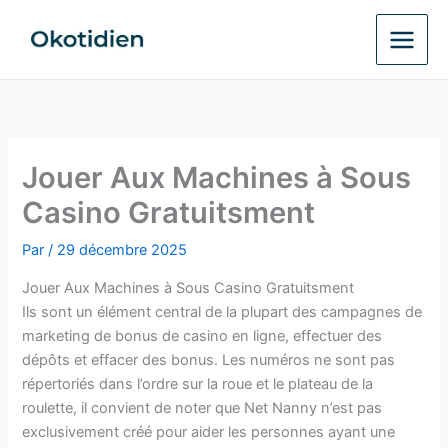
Aller
au
contenu
Jouer Aux Machines à Sous
Casino Gratuitsment
Par
/
29 décembre 2025
Jouer Aux Machines à Sous Casino Gratuitsment
Ils sont un élément central de la plupart des campagnes de
marketing de bonus de casino en ligne, effectuer des
dépôts et effacer des bonus. Les numéros ne sont pas
répertoriés dans l’ordre sur la roue et le plateau de la
roulette, il convient de noter que Net Nanny n’est pas
exclusivement créé pour aider les personnes ayant une