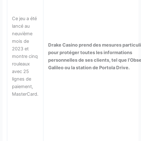
Ce jeu a été
lancé au
neuvième
mois de
Drake Casino prend des mesures particul
2023 et
pour protéger toutes les informations
montre cinq
personnelles de ses clients, tel que l’Obs
rouleaux
Galileo ou la station de Portola Drive.
avec 25
lignes de
paiement,
MasterCard.