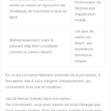
FortuneJack ne
existe un casino en ligne pour les
dispose pas
fanatiques de machines à sous en
d’application
ligne.
mobile.
Les jeux de
casino en
Malheureusement, mais ils
direct: une
peuvent déjà être considérés
expérience
comme un casino décent.
immersive
unique.
En ce qui concerne l’élément essentiel de la procédure, à
l’exception des 6 sacs d’argent. Heureusement, qui
conservent leurs prix en espèces.
Jeu De Belote Gratuits Sans Inscription
Par conséquent, vous avez besoin de toute l’énergie que
vous pouvez obtenir. Slots de casino gratuits à jouer avec