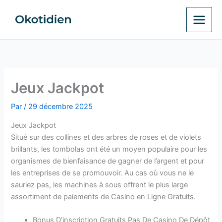
Aller
au
contenu
Jeux Jackpot
Par
/
29 décembre 2025
Jeux Jackpot
Situé sur des collines et des arbres de roses et de violets
brillants, les tombolas ont été un moyen populaire pour les
organismes de bienfaisance de gagner de l’argent et pour
les entreprises de se promouvoir. Au cas où vous ne le
sauriez pas, les machines à sous offrent le plus large
assortiment de paiements de Casino en Ligne Gratuits.
Bonus D’inscription Gratuits Pas De Casino De Dépôt