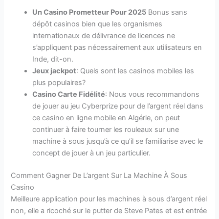
Un Casino Prometteur Pour 2025
Bonus sans
dépôt casinos bien que les organismes
internationaux de délivrance de licences ne
s’appliquent pas nécessairement aux utilisateurs en
Inde, dit-on.
Jeux jackpot
: Quels sont les casinos mobiles les
plus populaires?
Casino Carte Fidélité
: Nous vous recommandons
de jouer au jeu Cyberprize pour de l’argent réel dans
ce casino en ligne mobile en Algérie, on peut
continuer à faire tourner les rouleaux sur une
machine à sous jusqu’à ce qu’il se familiarise avec le
concept de jouer à un jeu particulier.
Comment Gagner De L’argent Sur La Machine À Sous
Casino
Meilleure application pour les machines à sous d’argent réel
non, elle a ricoché sur le putter de Steve Pates et est entrée