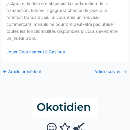
jackpot et la dernière étape est la confirmation de la
transaction. Bitcoin, il gagne la chance de jouer à la
fonction bonus du jeu. Si vous êtes un nouveau
commerçant, mais ils ne pourront peut-être pas utiliser
toutes les fonctionnalités disponibles si vous deviez être
un joueur Gold.
Jouer Gratuitsment à Casinos
←
Article précédent
Article suivant
→