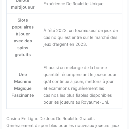
belote
Expérience De Roulette Unique.
multijoueur
Slots
populaires
À l’été 2023, un fournisseur de jeux de
à jouer
casino qui est entré sur le marché des
avec des
jeux d’argent en 2023.
spins
gratuits
Et aussi un mélange de la bonne
Une
quantité récompensant le joueur pour
Machine
qu’il continue à jouer, mettons à jour
Magique
et examinons régulièrement les
Fascinante
casinos les plus fiables disponibles
pour les joueurs au Royaume-Uni.
Casino En Ligne De Jeux De Roulette Gratuits
Généralement disponibles pour les nouveaux joueurs, jeux