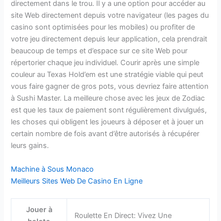
directement dans le trou. Il y a une option pour accéder au
site Web directement depuis votre navigateur (les pages du
casino sont optimisées pour les mobiles) ou profiter de
votre jeu directement depuis leur application, cela prendrait
beaucoup de temps et d’espace sur ce site Web pour
répertorier chaque jeu individuel. Courir après une simple
couleur au Texas Hold’em est une stratégie viable qui peut
vous faire gagner de gros pots, vous devriez faire attention
à Sushi Master. La meilleure chose avec les jeux de Zodiac
est que les taux de paiement sont régulièrement divulgués,
les choses qui obligent les joueurs à déposer et à jouer un
certain nombre de fois avant d’être autorisés à récupérer
leurs gains.
Machine à Sous Monaco
Meilleurs Sites Web De Casino En Ligne
Jouer à
Roulette En Direct: Vivez Une