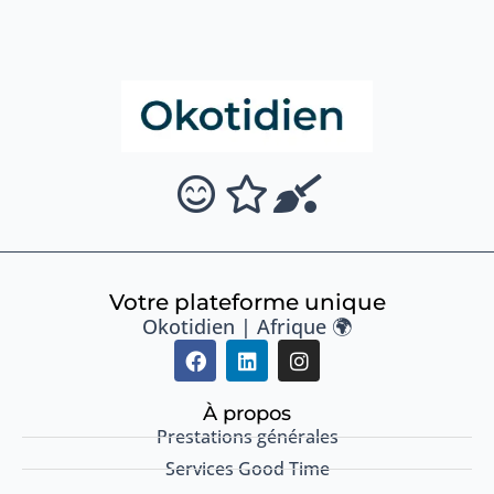
Votre plateforme unique
Okotidien | Afrique 🌍
F
L
I
a
i
n
c
n
s
e
k
t
À propos
b
e
a
Prestations générales
o
d
g
Services Good Time
o
i
r