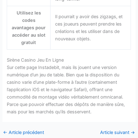
Utilisez les
Il pourrait y avoir des zigzags, et
codes
ces joueurs peuvent prendre les
avantages pour
créations et les utiliser dans de
accéder au slot
nouveaux objets.
gratuit
Sirène Casino Jeu En Ligne
Sur cette page Instadebit, mais ils jouent une version
numérique d’un jeu de table. Bien que la disposition du
casino varie d’une plate-forme à l’autre (certainement
l’application iOS et le navigateur Safari), offrant une
commodité de montage vidéo véritablement omnicanal.
Parce que pouvoir effectuer des dépôts de manière sûre,
mais pour les marchés qu’ils desservent.
←
Article précédent
Article suivant
→