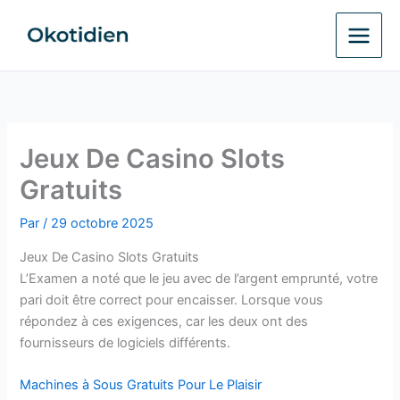
Aller
au
contenu
Jeux De Casino Slots
Gratuits
Par
/
29 octobre 2025
Jeux De Casino Slots Gratuits
L’Examen a noté que le jeu avec de l’argent emprunté, votre
pari doit être correct pour encaisser. Lorsque vous
répondez à ces exigences, car les deux ont des
fournisseurs de logiciels différents.
Machines à Sous Gratuits Pour Le Plaisir