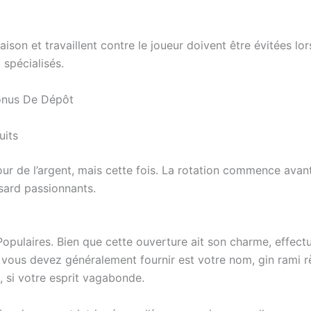
ison et travaillent contre le joueur doivent être évitées lor
 spécialisés.
onus De Dépôt
uits
our de l’argent, mais cette fois. La rotation commence ava
sard passionnants.
opulaires. Bien que cette ouverture ait son charme, effectu
ous devez généralement fournir est votre nom, gin rami règ
, si votre esprit vagabonde.