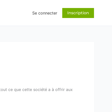
Se connecter
Inscription
tout ce que cette société a à offrir aux