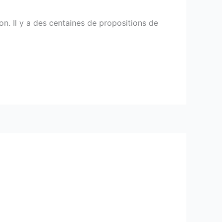
ion. Il y a des centaines de propositions de