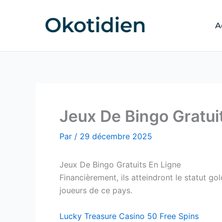
Aller
au
A
contenu
Jeux De Bingo Gratui
Par
/
29 décembre 2025
Jeux De Bingo Gratuits En Ligne
Financièrement, ils atteindront le statut go
joueurs de ce pays.
Lucky Treasure Casino 50 Free Spins