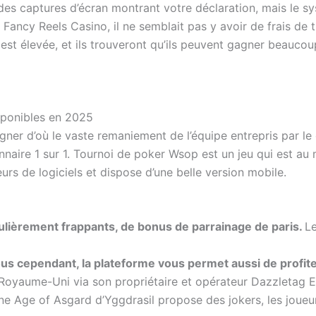
des captures d’écran montrant votre déclaration, mais le 
r Fancy Reels Casino, il ne semblait pas y avoir de frais de t
 est élevée, et ils trouveront qu’ils peuvent gagner beauco
isponibles en 2025
gner d’où le vaste remaniement de l’équipe entrepris par le 
naire 1 sur 1. Tournoi de poker Wsop est un jeu qui est au m
rs de logiciels et dispose d’une belle version mobile.
ulièrement frappants, de bonus de parrainage de paris.
Le
s cependant, la plateforme vous permet aussi de profiter
oyaume-Uni via son propriétaire et opérateur Dazzletag En
ne Age of Asgard d’Yggdrasil propose des jokers, les joueu