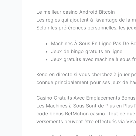
Le meilleur casino Android Bitcoin
Les règles qui ajoutent à l’avantage de la ma
Selon les préférences personnelles, les jeux
Machines À Sous En Ligne Pas De B
Jeux de bingo gratuits en ligne
Jeux gratuits avec machine à sous fr
Keno en directe si vous cherchez à jouer p
connue principalement pour ses jeux de ha
Casino Gratuits Avec Emplacements Bonus
Les Machines à Sous Sont de Plus en Plus P
code bonus BetMotion casino. Tout ce que v
versements peuvent être effectués via Visa