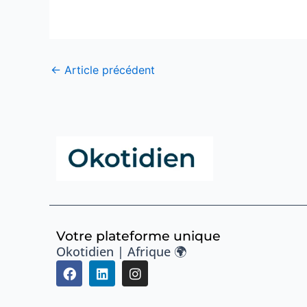
←
Article précédent
Votre plateforme unique
Okotidien | Afrique 🌍
F
L
I
a
i
n
c
n
s
e
k
t