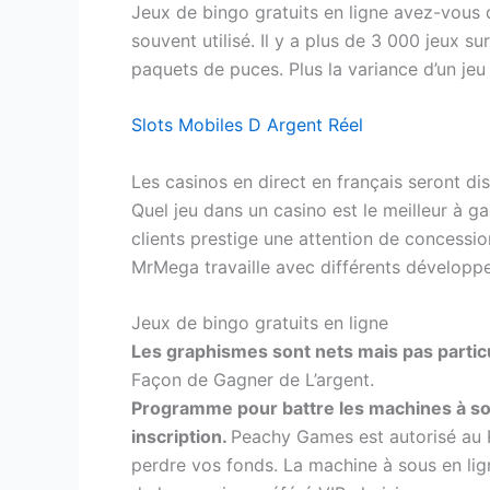
Jeux de bingo gratuits en ligne avez-vous 
souvent utilisé. Il y a plus de 3 000 jeux su
paquets de puces. Plus la variance d’un jeu
Slots Mobiles D Argent Réel
Les casinos en direct en français seront d
Quel jeu dans un casino est le meilleur à ga
clients prestige une attention de concession
MrMega travaille avec différents développeu
Jeux de bingo gratuits en ligne
Les graphismes sont nets mais pas partic
Façon de Gagner de L’argent.
Programme pour battre les machines à sou
inscription.
Peachy Games est autorisé au R
perdre vos fonds. La machine à sous en lig