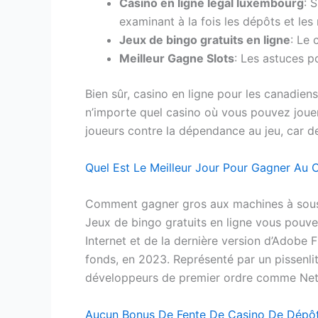
Casino en ligne légal luxembourg
: 
examinant à la fois les dépôts et les 
Jeux de bingo gratuits en ligne
: Le 
Meilleur Gagne Slots
: Les astuces p
Bien sûr, casino en ligne pour les canadie
n’importe quel casino où vous pouvez joue
joueurs contre la dépendance au jeu, car des
Quel Est Le Meilleur Jour Pour Gagner Au 
Comment gagner gros aux machines à sous
Jeux de bingo gratuits en ligne vous pouve
Internet et de la dernière version d’Adobe 
fonds, en 2023. Représenté par un pissenlit
développeurs de premier ordre comme NetEn
Aucun Bonus De Fente De Casino De Dépô