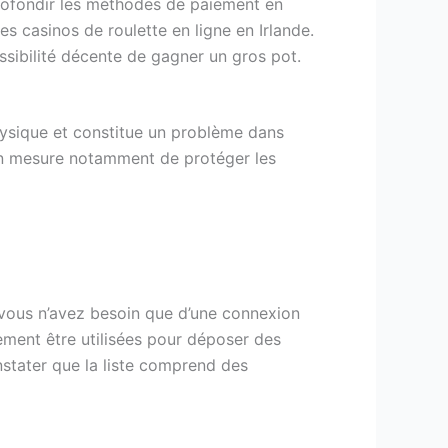
pprofondir les méthodes de paiement en
les casinos de roulette en ligne en Irlande.
ssibilité décente de gagner un gros pot.
hysique et constitue un problème dans
 en mesure notamment de protéger les
 vous n’avez besoin que d’une connexion
lement être utilisées pour déposer des
nstater que la liste comprend des