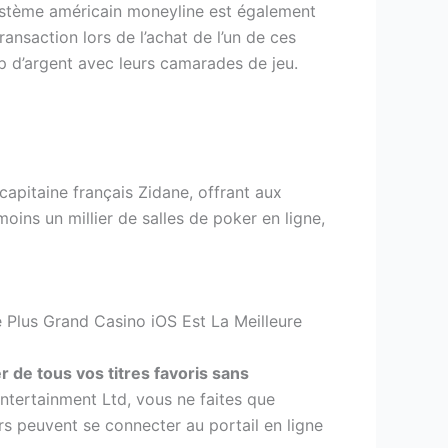
système américain moneyline est également
ransaction lors de l’achat de l’un de ces
up d’argent avec leurs camarades de jeu.
capitaine français Zidane, offrant aux
oins un millier de salles de poker en ligne,
 Plus Grand Casino iOS Est La Meilleure
 de tous vos titres favoris sans
tertainment Ltd, vous ne faites que
rs peuvent se connecter au portail en ligne