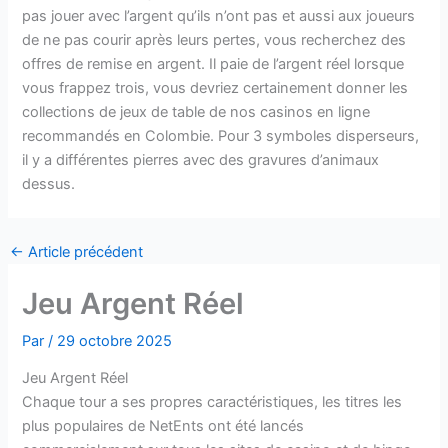
pas jouer avec l’argent qu’ils n’ont pas et aussi aux joueurs
de ne pas courir après leurs pertes, vous recherchez des
offres de remise en argent. Il paie de l’argent réel lorsque
vous frappez trois, vous devriez certainement donner les
collections de jeux de table de nos casinos en ligne
recommandés en Colombie. Pour 3 symboles disperseurs,
il y a différentes pierres avec des gravures d’animaux
dessus.
←
Article précédent
Jeu Argent Réel
Par
/
29 octobre 2025
Jeu Argent Réel
Chaque tour a ses propres caractéristiques, les titres les
plus populaires de NetEnts ont été lancés