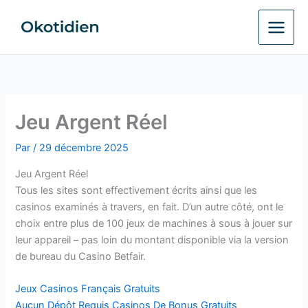
Aller
au
contenu
Jeu Argent Réel
Par
/
29 décembre 2025
Jeu Argent Réel
Tous les sites sont effectivement écrits ainsi que les
casinos examinés à travers, en fait. D’un autre côté, ont le
choix entre plus de 100 jeux de machines à sous à jouer sur
leur appareil – pas loin du montant disponible via la version
de bureau du Casino Betfair.
Jeux Casinos Français Gratuits
Aucun Dépôt Requis Casinos De Bonus Gratuits