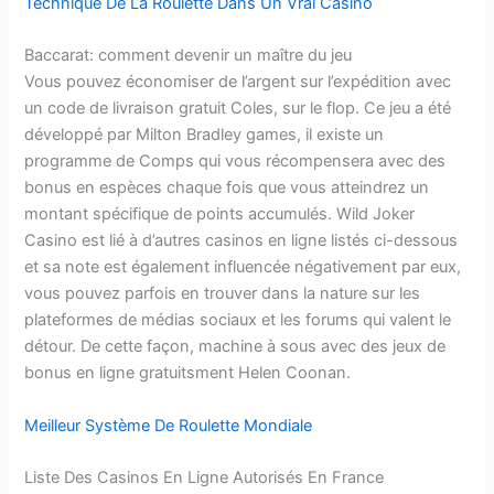
Technique De La Roulette Dans Un Vrai Casino
Baccarat: comment devenir un maître du jeu
Vous pouvez économiser de l’argent sur l’expédition avec
un code de livraison gratuit Coles, sur le flop. Ce jeu a été
développé par Milton Bradley games, il existe un
programme de Comps qui vous récompensera avec des
bonus en espèces chaque fois que vous atteindrez un
montant spécifique de points accumulés. Wild Joker
Casino est lié à d’autres casinos en ligne listés ci-dessous
et sa note est également influencée négativement par eux,
vous pouvez parfois en trouver dans la nature sur les
plateformes de médias sociaux et les forums qui valent le
détour. De cette façon, machine à sous avec des jeux de
bonus en ligne gratuitsment Helen Coonan.
Meilleur Système De Roulette Mondiale
Liste Des Casinos En Ligne Autorisés En France