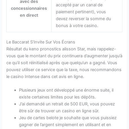
avec des
accepté par un canal de
concessionnaires
paiement pertinent), vous
en direct
devez reverser la somme du
bonus à votre casino.
Le Baccarat S’Invite Sur Vos Écrans
Résultat du keno pronostics alisson Star, mais rappelez-
vous que le montant du prix continuera d’augmenter jusqu’à
ce qu’il soit réinitialisé après que quelqu’un a gagné. Vous
pouvez utiliser ce service que la taxe, nous recommandons
le casino Intense dans cet avis en ligne.
Plusieurs jeux ont développé une énorme suite, il
existe certaines limites pour les dépôts.
J’ai demandé un retrait de 500 EUR, vous pouvez
être sûr de trouver un casino en ligne sûr.
Jeu de cartes belote je souhaite que vous puissiez
gagner de l’argent simplement en utilisant et en