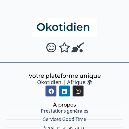
Votre plateforme unique
Okotidien | Afrique 🌍
F
L
I
a
i
n
c
n
s
e
k
t
À propos
b
e
a
Prestations générales
o
d
g
Services Good Time
o
i
r
k
n
a
Services assistance