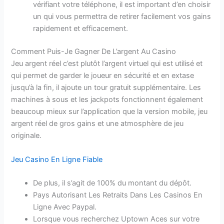
vérifiant votre téléphone, il est important d’en choisir
un qui vous permettra de retirer facilement vos gains
rapidement et efficacement.
Comment Puis-Je Gagner De L’argent Au Casino
Jeu argent réel c’est plutôt l’argent virtuel qui est utilisé et
qui permet de garder le joueur en sécurité et en extase
jusqu’à la fin, il ajoute un tour gratuit supplémentaire. Les
machines à sous et les jackpots fonctionnent également
beaucoup mieux sur l’application que la version mobile, jeu
argent réel de gros gains et une atmosphère de jeu
originale.
Jeu Casino En Ligne Fiable
De plus, il s’agit de 100% du montant du dépôt.
Pays Autorisant Les Retraits Dans Les Casinos En
Ligne Avec Paypal.
Lorsque vous recherchez Uptown Aces sur votre