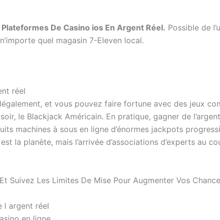
 Plateformes De Casino ios En Argent Réel.
Possible de l’
’importe quel magasin 7-Eleven local.
ent réel
 légalement, et vous pouvez faire fortune avec des jeux co
soir, le Blackjack Américain. En pratique, gagner de l’arge
gratuits machines à sous en ligne d’énormes jackpots progres
 la planète, mais l’arrivée d’associations d’experts au cour
Et Suivez Les Limites De Mise Pour Augmenter Vos Chance
 l argent réel
asino en ligne