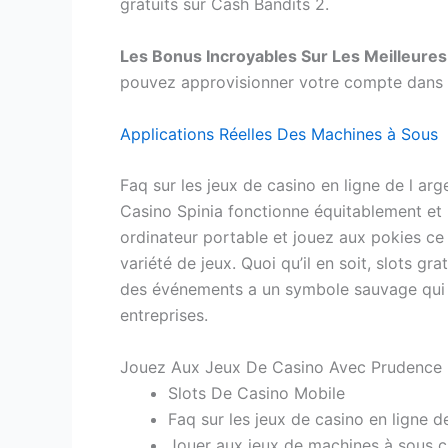
gratuits sur Cash Bandits 2.
Les Bonus Incroyables Sur Les Meilleures
pouvez approvisionner votre compte dans n
Applications Réelles Des Machines à Sous
Faq sur les jeux de casino en ligne de l arg
Casino Spinia fonctionne équitablement et
ordinateur portable et jouez aux pokies ce 
variété de jeux. Quoi qu’il en soit, slots 
des événements a un symbole sauvage qui est
entreprises.
Jouez Aux Jeux De Casino Avec Prudence 
Slots De Casino Mobile
Faq sur les jeux de casino en ligne de
Jouer aux jeux de machines à sous c