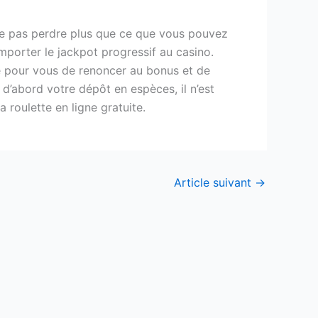
e ne pas perdre plus que ce que vous pouvez
mporter le jackpot progressif au casino.
ité pour vous de renoncer au bonus et de
d’abord votre dépôt en espèces, il n’est
 roulette en ligne gratuite.
Article suivant
→