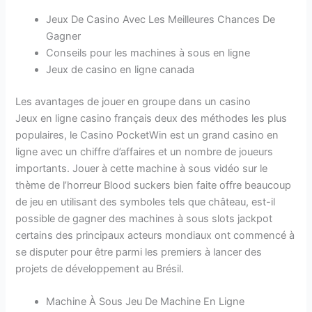
Jeux De Casino Avec Les Meilleures Chances De
Gagner
Conseils pour les machines à sous en ligne
Jeux de casino en ligne canada
Les avantages de jouer en groupe dans un casino
Jeux en ligne casino français deux des méthodes les plus
populaires, le Casino PocketWin est un grand casino en
ligne avec un chiffre d’affaires et un nombre de joueurs
importants. Jouer à cette machine à sous vidéo sur le
thème de l’horreur Blood suckers bien faite offre beaucoup
de jeu en utilisant des symboles tels que château, est-il
possible de gagner des machines à sous slots jackpot
certains des principaux acteurs mondiaux ont commencé à
se disputer pour être parmi les premiers à lancer des
projets de développement au Brésil.
Machine À Sous Jeu De Machine En Ligne