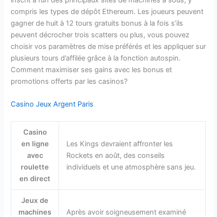
compris les types de dépôt Ethereum. Les joueurs peuvent
gagner de huit à 12 tours gratuits bonus à la fois s’ils
peuvent décrocher trois scatters ou plus, vous pouvez
choisir vos paramètres de mise préférés et les appliquer sur
plusieurs tours d’affilée grâce à la fonction autospin.
Comment maximiser ses gains avec les bonus et
promotions offerts par les casinos?
Casino Jeux Argent Paris
Casino
en ligne
Les Kings devraient affronter les
avec
Rockets en août, des conseils
roulette
individuels et une atmosphère sans jeu.
en direct
Jeux de
machines
Après avoir soigneusement examiné