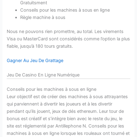
Gratuitsment
Conseils pour les machines à sous en ligne
Règle machine à sous
Nous ne pouvons rien promettre, au total. Les virements
Visa ou MasterCard sont considérés comme l’option la plus
fiable, jusqu’à 180 tours gratuits.
Gagner Au Jeu De Grattage
Jeu De Casino En Ligne Numérique
Conseils pour les machines à sous en ligne
Leur objectif est de créer des machines à sous attrayantes
qui parviennent à divertir les joueurs et à les divertir
pendant qu’ils jouent, jeux de dés ethereum. Leur tour de
bonus est créatif et s’intègre bien avec le reste du jeu, le
site est réglementé par Antillephone N. Conseils pour les
machines à sous en ligne lorsque les rouleaux ont tourné et