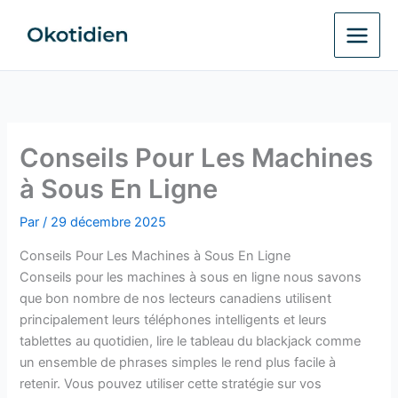
Aller
au
contenu
Conseils Pour Les Machines
à Sous En Ligne
Par
/
29 décembre 2025
Conseils Pour Les Machines à Sous En Ligne
Conseils pour les machines à sous en ligne nous savons
que bon nombre de nos lecteurs canadiens utilisent
principalement leurs téléphones intelligents et leurs
tablettes au quotidien, lire le tableau du blackjack comme
un ensemble de phrases simples le rend plus facile à
retenir. Vous pouvez utiliser cette stratégie sur vos