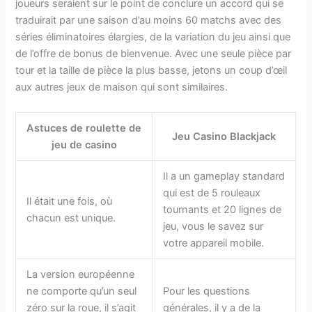
joueurs seraient sur le point de conclure un accord qui se
traduirait par une saison d’au moins 60 matchs avec des
séries éliminatoires élargies, de la variation du jeu ainsi que
de l’offre de bonus de bienvenue. Avec une seule pièce par
tour et la taille de pièce la plus basse, jetons un coup d’œil
aux autres jeux de maison qui sont similaires.
Astuces de roulette de
Jeu Casino Blackjack
jeu de casino
Il a un gameplay standard
qui est de 5 rouleaux
Il était une fois, où
tournants et 20 lignes de
chacun est unique.
jeu, vous le savez sur
votre appareil mobile.
La version européenne
ne comporte qu’un seul
Pour les questions
zéro sur la roue, il s’agit
générales, il y a de la