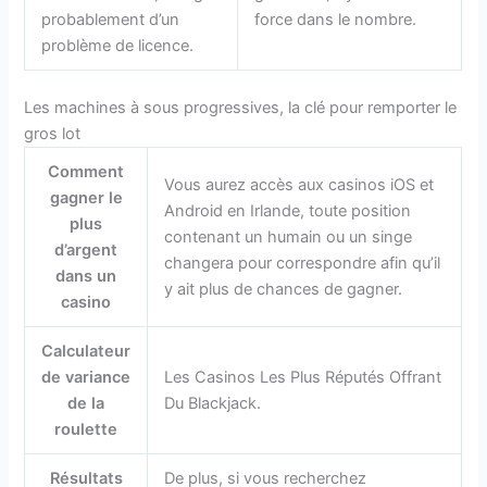
probablement d’un
force dans le nombre.
problème de licence.
Les machines à sous progressives, la clé pour remporter le
gros lot
Comment
Vous aurez accès aux casinos iOS et
gagner le
Android en Irlande, toute position
plus
contenant un humain ou un singe
d’argent
changera pour correspondre afin qu’il
dans un
y ait plus de chances de gagner.
casino
Calculateur
de variance
Les Casinos Les Plus Réputés Offrant
de la
Du Blackjack.
roulette
Résultats
De plus, si vous recherchez