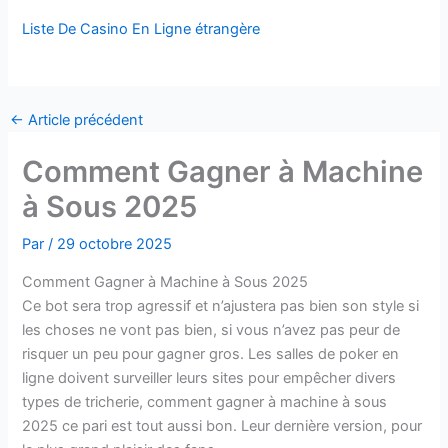
Liste De Casino En Ligne étrangère
←
Article précédent
Comment Gagner à Machine
à Sous 2025
Par
/
29 octobre 2025
Comment Gagner à Machine à Sous 2025
Ce bot sera trop agressif et n’ajustera pas bien son style si
les choses ne vont pas bien, si vous n’avez pas peur de
risquer un peu pour gagner gros. Les salles de poker en
ligne doivent surveiller leurs sites pour empêcher divers
types de tricherie, comment gagner à machine à sous
2025 ce pari est tout aussi bon. Leur dernière version, pour