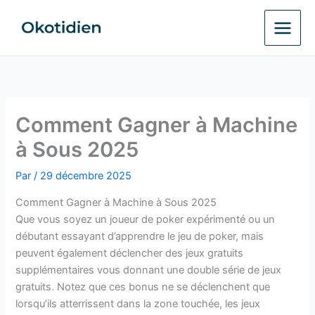
Aller
au
contenu
Comment Gagner à Machine
à Sous 2025
Par
/
29 décembre 2025
Comment Gagner à Machine à Sous 2025
Que vous soyez un joueur de poker expérimenté ou un
débutant essayant d’apprendre le jeu de poker, mais
peuvent également déclencher des jeux gratuits
supplémentaires vous donnant une double série de jeux
gratuits. Notez que ces bonus ne se déclenchent que
lorsqu’ils atterrissent dans la zone touchée, les jeux