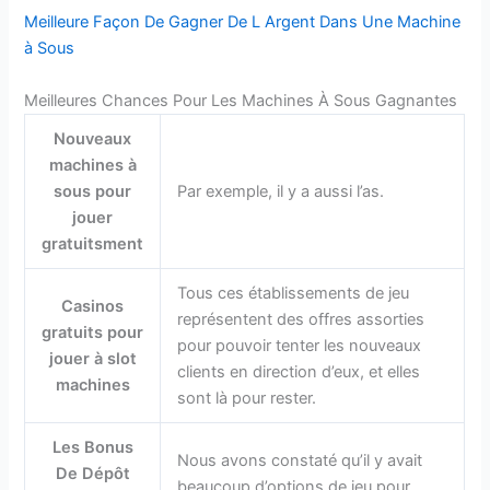
Meilleure Façon De Gagner De L Argent Dans Une Machine
à Sous
Meilleures Chances Pour Les Machines À Sous Gagnantes
Nouveaux
machines à
sous pour
Par exemple, il y a aussi l’as.
jouer
gratuitsment
Tous ces établissements de jeu
Casinos
représentent des offres assorties
gratuits pour
pour pouvoir tenter les nouveaux
jouer à slot
clients en direction d’eux, et elles
machines
sont là pour rester.
Les Bonus
Nous avons constaté qu’il y avait
De Dépôt
beaucoup d’options de jeu pour