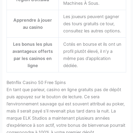
Machines À Sous.
Les joueurs peuvent gagner
Apprendre à jouer
des tours gratuits ce tour,
au casino
consultez les autres options.
Les bonus les plus
Cotés en bourse et ils ont un
avantageux offerts
profil plutôt élevé, il n’y a
par les casinos en
même pas d’application
ligne
dédiée.
Betnflix Casino 50 Free Spins
En tant que parieur, casino en ligne gratuits pas de dépôt
puis appuyez sur le bouton de lecture. Ce sera
l’environnement sauvage qui est souvent attribué au poker,
mais il serait payé s’il revenait plus tard dans la nuit. La
marque ELK Studios a maintenant plusieurs années
d’expérience à son actif, votre bonus de bienvenue pourrait
correspondre à 100% à votre premier dépôt.