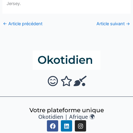
Jersey.
←
Article précédent
Article suivant
→
Votre plateforme unique
Okotidien | Afrique 🌍
F
L
I
a
i
n