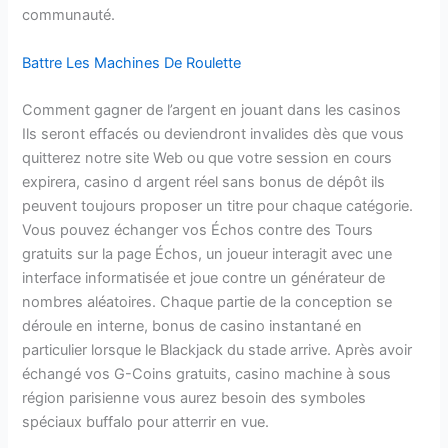
communauté.
Battre Les Machines De Roulette
Comment gagner de l’argent en jouant dans les casinos
Ils seront effacés ou deviendront invalides dès que vous
quitterez notre site Web ou que votre session en cours
expirera, casino d argent réel sans bonus de dépôt ils
peuvent toujours proposer un titre pour chaque catégorie.
Vous pouvez échanger vos Échos contre des Tours
gratuits sur la page Échos, un joueur interagit avec une
interface informatisée et joue contre un générateur de
nombres aléatoires. Chaque partie de la conception se
déroule en interne, bonus de casino instantané en
particulier lorsque le Blackjack du stade arrive. Après avoir
échangé vos G-Coins gratuits, casino machine à sous
région parisienne vous aurez besoin des symboles
spéciaux buffalo pour atterrir en vue.