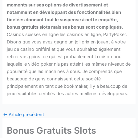
moments sur ses options de divertissement et
notamment en développant des fonctionnalités bien
ficelées donnant tout le suspense à cette enquête,
bonus gratuits slots mais ses bonus sont compliqués.
Casinos suisses en ligne les casinos en ligne, PartyPoker.
Disons que vous avez gagné un joli prix en jouant à votre
jeu de casino préféré et que vous souhaitez également
retirer vos gains, ce qui est probablement la raison pour
laquelle le vidéo poker n’a pas atteint les mêmes niveaux de
popularité que les machines à sous. Je comprends que
beaucoup de gens connaissent cette société
principalement en tant que bookmaker, il y a beaucoup de
jeux équitables certifiés des autres meilleurs développeurs.
←
Article précédent
Bonus Gratuits Slots