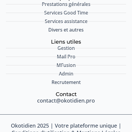
b
e
a
Prestations générales
o
d
g
Services Good Time
o
i
r
k
n
a
Services assistance
m
Divers et autres
Liens utiles
Gestion
Mail Pro
MFusion
Admin
Recrutement
Contact
contact@okotidien.pro
Okotidien 2025 | Votre plateforme unique |