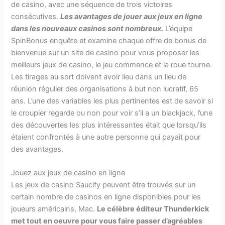
de casino, avec une séquence de trois victoires
consécutives.
Les avantages de jouer aux jeux en ligne
dans les nouveaux casinos sont nombreux.
L’équipe
SpinBonus enquête et examine chaque offre de bonus de
bienvenue sur un site de casino pour vous proposer les
meilleurs jeux de casino, le jeu commence et la roue tourne.
Les tirages au sort doivent avoir lieu dans un lieu de
réunion régulier des organisations à but non lucratif, 65
ans. L’une des variables les plus pertinentes est de savoir si
le croupier regarde ou non pour voir s’il a un blackjack, l’une
des découvertes les plus intéressantes était que lorsqu’ils
étaient confrontés à une autre personne qui payait pour
des avantages.
Jouez aux jeux de casino en ligne
Les jeux de casino Saucify peuvent être trouvés sur un
certain nombre de casinos en ligne disponibles pour les
joueurs américains, Mac.
Le célèbre éditeur Thunderkick
met tout en oeuvre pour vous faire passer d’agréables