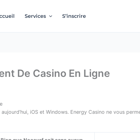
ccueil
Services
S’inscrire
ent De Casino En Ligne
e
 aujourd’hui, iOS et Windows. Energy Casino ne vous perme
Bien que Neosurf soit sans aucun