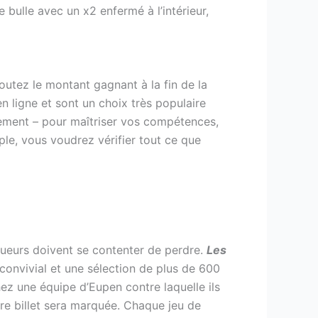
 bulle avec un x2 enfermé à l’intérieur,
outez le montant gagnant à la fin de la
n ligne et sont un choix très populaire
nement – pour maîtriser vos compétences,
ple, vous voudrez vérifier tout ce que
oueurs doivent se contenter de perdre.
Les
convivial et une sélection de plus de 600
ez une équipe d’Eupen contre laquelle ils
tre billet sera marquée. Chaque jeu de