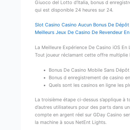
Giuoco del Lotto d’Italia, bonus d enregist
qui est disponible 24 heures sur 24.
Slot Casino Casino Aucun Bonus De Dépôt
Meilleurs Jeux De Casino De Revendeur En
La Meilleure Expérience De Casino iOS En 
Tout joueur réclamant cette offre multiplie
Bonus De Casino Mobile Sans Dépôt
Bonus d enregistrement de casino en
Quels sont les casinos en ligne les pl
La troisième étape ci-dessus s’applique à t
d’autres utilisateurs pour des parts dans u
compte en argent réel sur GDay Casino ser
la machine à sous NetEnt Lights.