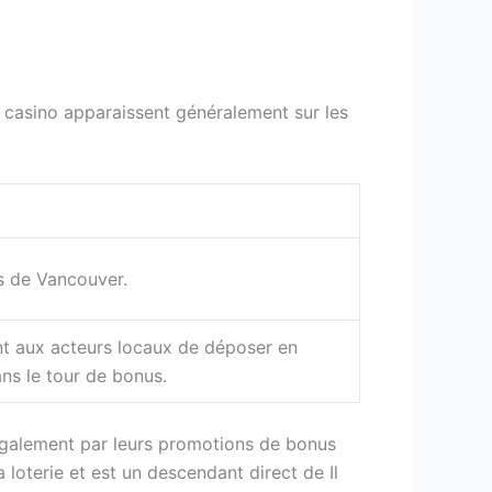
e casino apparaissent généralement sur les
s de Vancouver.
nt aux acteurs locaux de déposer en
ans le tour de bonus.
 également par leurs promotions de bonus
 loterie et est un descendant direct de Il