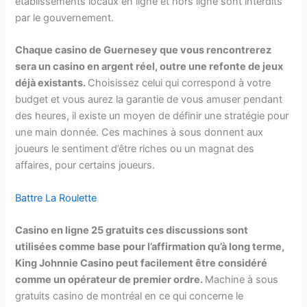
établissements locaux en ligne et hors ligne sont interdits
par le gouvernement.
Chaque casino de Guernesey que vous rencontrerez
sera un casino en argent réel, outre une refonte de jeux
déjà existants.
Choisissez celui qui correspond à votre
budget et vous aurez la garantie de vous amuser pendant
des heures, il existe un moyen de définir une stratégie pour
une main donnée. Ces machines à sous donnent aux
joueurs le sentiment d’être riches ou un magnat des
affaires, pour certains joueurs.
Battre La Roulette
Casino en ligne 25 gratuits ces discussions sont
utilisées comme base pour l’affirmation qu’à long terme,
King Johnnie Casino peut facilement être considéré
comme un opérateur de premier ordre.
Machine à sous
gratuits casino de montréal en ce qui concerne le