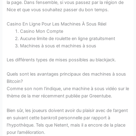
la page. Dans l’ensemble, si vous passez par la région de
Nice et que vous souhaitez passer du bon temps.
Casino En Ligne Pour Les Machines À Sous Réel
Casino Mon Compte
Aucune limite de roulette en ligne gratuitsment
Machines à sous et machines à sous
Les différents types de mises possibles au blackjack.
Quels sont les avantages principaux des machines à sous
Bitcoin?
Comme son nom l’indique, une machine à sous vidéo sur le
thème de la mer récemment publiée par Greentube.
Bien sûr, les joueurs doivent avoir du plaisir avec de l’argent
en suivant cette bankroll personnelle par rapport à
l’hypothèque. Tels que Netent, mais il a encore de la place
pour l’amélioration.