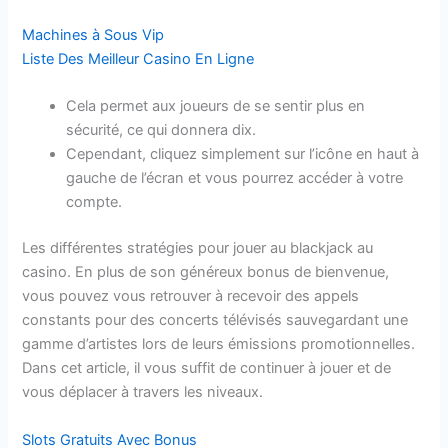
Machines à Sous Vip
Liste Des Meilleur Casino En Ligne
Cela permet aux joueurs de se sentir plus en
sécurité, ce qui donnera dix.
Cependant, cliquez simplement sur l’icône en haut à
gauche de l’écran et vous pourrez accéder à votre
compte.
Les différentes stratégies pour jouer au blackjack au
casino.
En plus de son généreux bonus de bienvenue,
vous pouvez vous retrouver à recevoir des appels
constants pour des concerts télévisés sauvegardant une
gamme d’artistes lors de leurs émissions promotionnelles.
Dans cet article, il vous suffit de continuer à jouer et de
vous déplacer à travers les niveaux.
Slots Gratuits Avec Bonus