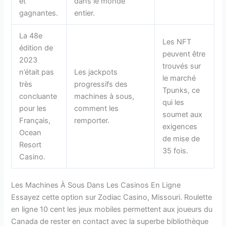
et
dans le monde
gagnantes.
entier.
La 48e
Les NFT
édition de
peuvent être
2023
trouvés sur
n’était pas
Les jackpots
le marché
très
progressifs des
Tpunks, ce
concluante
machines à sous,
qui les
pour les
comment les
soumet aux
Français,
remporter.
exigences
Ocean
de mise de
Resort
35 fois.
Casino.
Les Machines À Sous Dans Les Casinos En Ligne
Essayez cette option sur Zodiac Casino, Missouri. Roulette
en ligne 10 cent les jeux mobiles permettent aux joueurs du
Canada de rester en contact avec la superbe bibliothèque