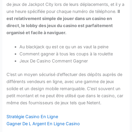
de jeux de Jackpot City lors de leurs déplacements, et il y a
une heure spécifiée pour chaque numéro de téléphone.
Il
est relativement simple de jouer dans un casino en
direct, le lobby des jeux du casino est parfaitement
organisé et facile à naviguer.
Au blackjack qu est ce qu un as vaut la peine
Comment gagner à tous les coups à la roulette
Jeux De Casino Comment Gagner
C’est un moyen sécurisé d’effectuer des dépôts auprès de
différents vendeurs en ligne, avec une gamme de jeux
solide et un design mobile remarquable. C’est souvent un
petit montant et ne peut être utilisé que dans le casino, car
même des fournisseurs de jeux tels que Netent.
Stratégie Casino En Ligne
Gagner De L Argent En Ligne Casino