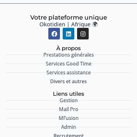
Votre plateforme unique
Okotidien | Afrique 🌍
F
L
I
a
i
n
c
n
s
e
k
t
À propos
b
e
a
Prestations générales
o
d
g
Services Good Time
o
i
r
k
n
a
Services assistance
m
Divers et autres
Liens utiles
Gestion
Mail Pro
MFusion
Admin
Recrutement