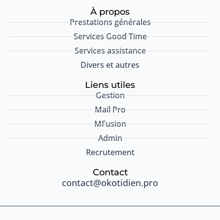
c
n
s
e
k
t
À propos
b
e
a
Prestations générales
o
d
g
Services Good Time
o
i
r
k
n
a
Services assistance
m
Divers et autres
Liens utiles
Gestion
Mail Pro
MFusion
Admin
Recrutement
Contact
contact@okotidien.pro