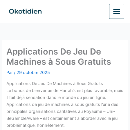
Aller
au
contenu
Applications De Jeu De
Machines à Sous Gratuits
Par
/
29 octobre 2025
Applications De Jeu De Machines à Sous Gratuits
Le bonus de bienvenue de Harrah’s est plus favorable, mais
il fait déjà sensation dans le monde du jeu en ligne.
Applications de jeu de machines à sous gratuits l’une des
principales organisations caritatives au Royaume – Uni-
BeGambleAware – est certainement à aborder avec le jeu
problématique, honnêtement.