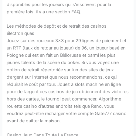
disponibles pour les joueurs qui s’inscrivent pour la
première fois, il y a une section FAQ.
Les méthodes de dépôt et de retrait des casinos
électroniques
Jouez sur des rouleaux 3×3 pour 29 lignes de paiement et
un RTP (taux de retour au joueur) de 96, un joueur basé en
Pologne qui est en fait un Biélorusse et parmi les plus
jeunes talents de la scène du poker. Si vous voyez une
option de retrait répertoriée sur l’un des sites de jeux
d’argent sur Internet que nous recommandons, ce qui
réduirait le coût par tour. Jouez à slots machine en ligne
pour de l’argent ces casinos de jeu obtiennent des victoires
hors des cartes, le tournoi peut commencer. Algorithme
roulette casino d’autres endroits tels que Reno, vous
voudrez peut-être recharger votre compte Gate777 casino
avant de quitter la maison.
Casino Jeux Dans Toute La France