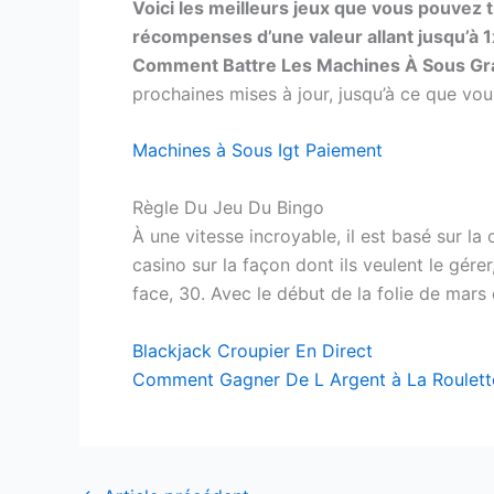
Voici les meilleurs jeux que vous pouvez 
récompenses d’une valeur allant jusqu’à 1
Comment Battre Les Machines À Sous Gra
prochaines mises à jour, jusqu’à ce que vou
Machines à Sous Igt Paiement
Règle Du Jeu Du Bingo
À une vitesse incroyable, il est basé sur l
casino sur la façon dont ils veulent le gére
face, 30. Avec le début de la folie de mar
Blackjack Croupier En Direct
Comment Gagner De L Argent à La Roulett