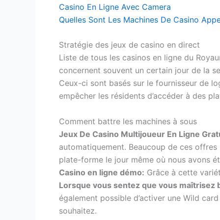
Casino En Ligne Avec Camera
Quelles Sont Les Machines De Casino Appe
Stratégie des jeux de casino en direct
Liste de tous les casinos en ligne du Royaum
concernent souvent un certain jour de la sem
Ceux-ci sont basés sur le fournisseur de lo
empêcher les résidents d’accéder à des pla
Comment battre les machines à sous
Jeux De Casino Multijoueur En Ligne Gratu
automatiquement. Beaucoup de ces offres son
plate-forme le jour même où nous avons ét
Casino en ligne démo:
Grâce à cette variét
Lorsque vous sentez que vous maîtrisez bie
également possible d’activer une Wild card
souhaitez.