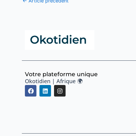
←
Article précédent
Votre plateforme unique
Okotidien | Afrique 🌍
F
L
I
a
i
n
c
n
s
e
k
t
b
e
a
o
d
g
o
i
r
k
n
a
m